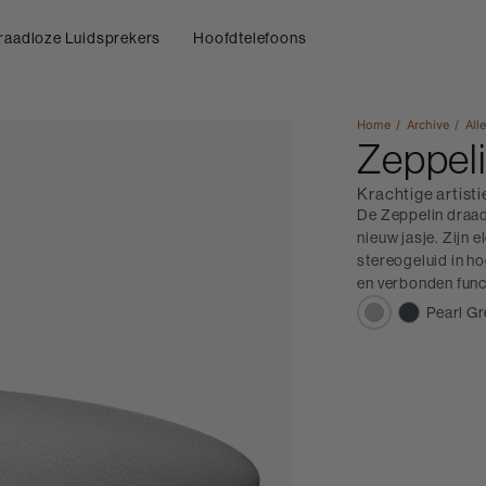
raadloze Luidsprekers
Hoofdtelefoons
Home
Archive
All
Zeppel
Krachtige artist
De Zeppelin draad
nieuw jasje. Zijn 
stereogeluid in h
en verbonden func
Pearl G