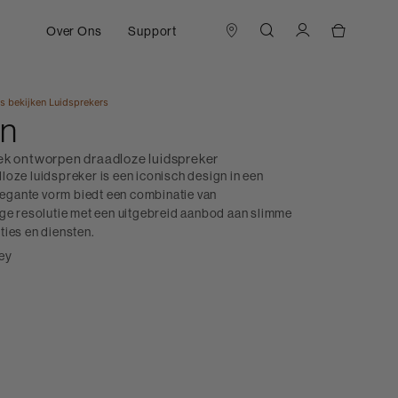
Over Ons
Support
es bekijken
Luidsprekers
in
iek ontworpen draadloze luidspreker
loze luidspreker is een iconisch design in een
elegante vorm biedt een combinatie van
oge resolutie met een uitgebreid aanbod aan slimme
ties en diensten.
rey