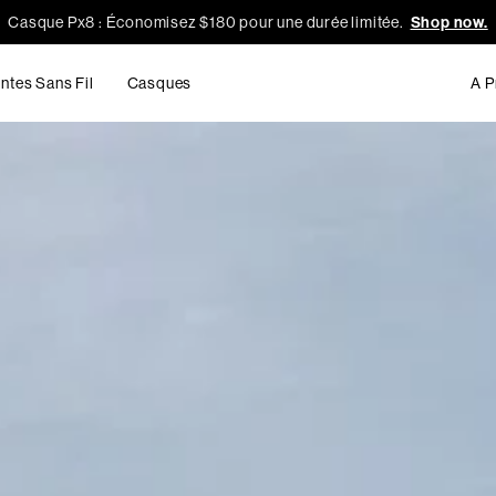
Casque Px8 : Économisez $180 pour une durée limitée.
Shop now.
ntes Sans Fil
Casques
A P