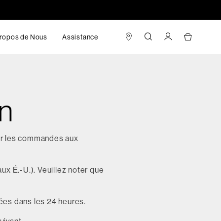
ropos de Nous
Assistance
on
rer les commandes aux
 aux É.-U.). Veuillez noter que
ées dans les 24 heures.