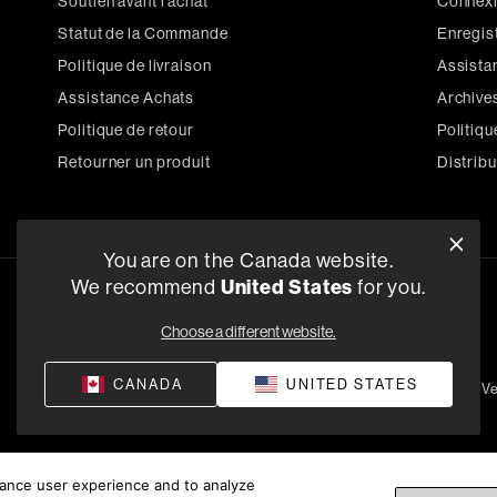
Soutien avant l'achat
Connexi
Statut de la Commande
Enregist
Politique de livraison
Assista
Assistance Achats
Archive
Politique de retour
Politiqu
Retourner un produit
Distrib
You are on the Canada website.
We recommend
United States
for you.
Choose a different website.
CANADA
UNITED STATES
Politique de Confidentialité
Conditions de V
hance user experience and to analyze