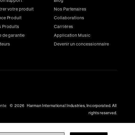
on support
Blog
rer votre produit
Nos Partenaires
nce Produit
Collaborations
s Produits
Carrières
e de garantie
Application Music
uteurs
Devenir un concessionnaire
ente
©
2026
Harman International Industries, Incorporated. All
rights reserved.