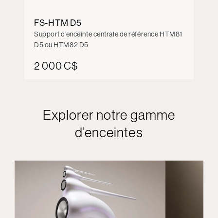
FS-HTM D5
Support d’enceinte centrale de référence HTM81
D5 ou HTM82 D5
2 000 C$
Explorer notre gamme
d’enceintes