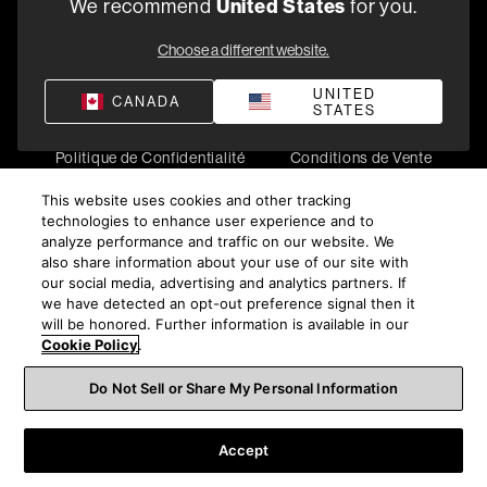
We recommend
United States
for you.
1-800-370-3740
Choose a different website.
Trouver un Revendeur
UNITED
CANADA
STATES
Politique de Confidentialité
Conditions de Vente
©
2026
Harman International Industries, Incorporated. All
This website uses cookies and other tracking
rights reserved.
technologies to enhance user experience and to
analyze performance and traffic on our website. We
also share information about your use of our site with
our social media, advertising and analytics partners. If
we have detected an opt-out preference signal then it
will be honored. Further information is available in our
Cookie Policy
.
Do Not Sell or Share My Personal Information
Accept