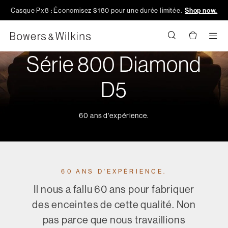
Casque Px8 : Économisez $180 pour une durée limitée.
Shop now.
Men
Série 800 Diamond
D5
60 ans d'expérience.
60 ANS D'EXPÉRIENCE.
Il nous a fallu 60 ans pour fabriquer
des enceintes de cette qualité. Non
pas parce que nous travaillions