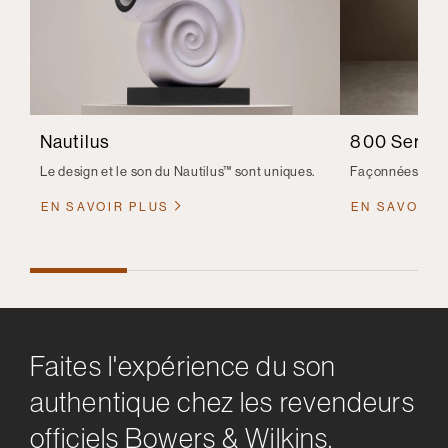
Nautilus
800 Series
Le design et le son du Nautilus™ sont uniques.
Façonnées. Affi
EN SAVOIR PLUS
EN SAVOIR 
Faites l'expérience du son
authentique chez les revendeurs
officiels Bowers & Wilkins.