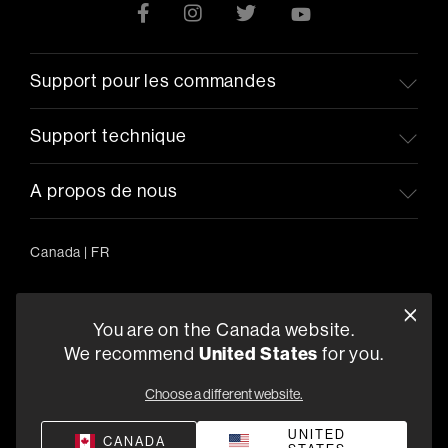
Support pour les commandes
Support technique
A propos de nous
Canada
|
FR
You are on the Canada website.
5541 Fermi Court Carlsbad, CA 92008
United States
We recommend
for you.
1-800-370-3740
Choose a different website.
Trouver un Revendeur
UNITED
CANADA