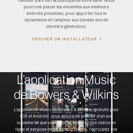
meilleur parti de l'acoustique de votre salle. Nous
pourrons placer les enceintes aux meilleurs
endroits possibles, pour apporter tout le
dynamisme et l'ampleur aux bandes son de
dernière génération.
TROUVER UN INSTALLATEUR
L’application Music
de Bowers & Wilkins
L’application Music de Bowers & Wilkins, gratuite pour
iOS et Android, vous assure de profiter d’un son
superbe tel que vous l’aimez. Intégrez vos radios en
ligne et services de streaming favoris, regroupez vos