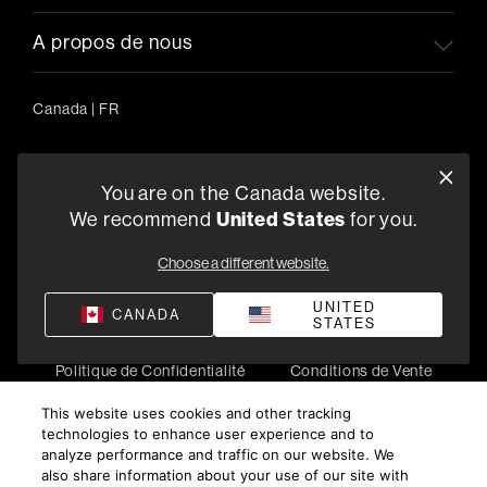
A propos de nous
Canada
|
FR
You are on the Canada website.
5541 Fermi Court Carlsbad, CA 92008
We recommend
United States
for you.
1-800-370-3740
Choose a different website.
Trouver un Revendeur
UNITED
CANADA
STATES
Politique de Confidentialité
Conditions de Vente
©
2026
Harman International Industries, Incorporated. All
This website uses cookies and other tracking
rights reserved.
technologies to enhance user experience and to
analyze performance and traffic on our website. We
also share information about your use of our site with