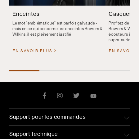
Enceintes
Casques
Le mot "emblématique" est parfois galvaudé -
Profitez de la q
mais en ce qui concerne les enceintes Bowers &
Bowers & Wilkin
Wilkins, il est pleinement justifié
écouteurs intra
supra-auriculair
EN SAVOIR PLUS
EN SAVOIR 
Support pour les commandes
Support technique