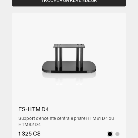
TROUVER UN REVENDEUR
FS-HTM D4
Support d’enceinte centrale phare HTM81 D4 ou
HTM82 D4
1 325 C$