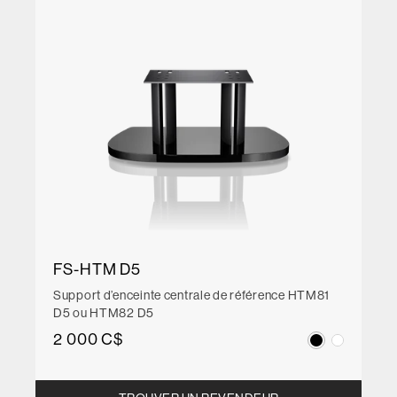
FS-HTM D5
Support d’enceinte centrale de référence HTM81
D5 ou HTM82 D5
2 000 C$