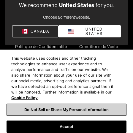
5541 Fermi Court Carlsbad, CA 92008
We recommend
United States
for you.
1-800-370-3740
Choose a different website.
Trouver un Revendeur
UNITED
CANADA
STATES
Politique de Confidentialité
Conditions de Vente
©
2026
Harman International Industries, Incorporated. All
This website uses cookies and other tracking
rights reserved.
technologies to enhance user experience and to
analyze performance and traffic on our website. We
also share information about your use of our site with
our social media, advertising and analytics partners. If
we have detected an opt-out preference signal then it
will be honored. Further information is available in our
Cookie Policy
.
Do Not Sell or Share My Personal Information
Accept