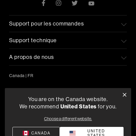
Support pour les commandes
Support technique
A propos de nous
Canada
|
FR
You are on the Canada website.
5541 Fermi Court Carlsbad, CA 92008
We recommend
United States
for you.
1-800-370-3740
Choose a different website.
Trouver un Revendeur
UNITED
CANADA
STATES