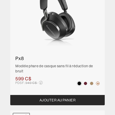
Px8
Modèle phare de casque sans fil à réduction de
bruit
599 C$
Prix soldé de
PDSF:
949 C$
AJOUTER AU PANIER