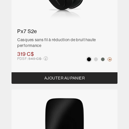
Px7 S2e
Casques sans fil à réduction de bruit haute
performance
319 C$
Prix soldé de
PDSF:
549 C$
AJOUTER AU PANIER