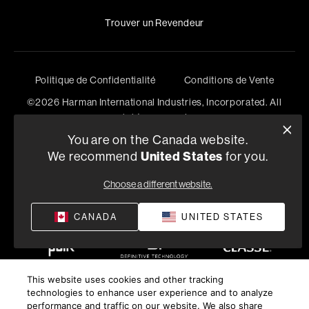
Trouver un Revendeur
Politique de Confidentialité
Conditions de Vente
©
2026
Harman International Industries, Incorporated. All
rights reserved.
You are on the Canada website.
We recommend
United States
for you.
Choose a different website.
CANADA
UNITED STATES
This website uses cookies and other tracking
technologies to enhance user experience and to analyze
performance and traffic on our website. We also share