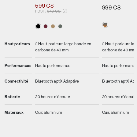
599 C$
999 C$
Prix soldé de
PDSF:
949 C$
2 Haut-parleurs la
Haut parleurs
2 Haut-parleurs large bande en
carbone de 40 mm
carbone de 40 mm
Haute performanc
Performances
Haute performance
Bluetooth aptX Ada
Connectivité
Bluetooth aptX Adaptive
30 heures d'écout
Batterie
30 heures d'écoute
Cuir, aluminium
Matériaux
Cuir, aluminium