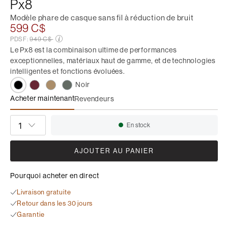
Px8
Modèle phare de casque sans fil à réduction de bruit
599 C$
Prix soldé de
PDSF:
949 C$
Le Px8 est la combinaison ultime de performances
exceptionnelles, matériaux haut de gamme, et de technologies
intelligentes et fonctions évoluées.
Noir
Acheter maintenant
Revendeurs
Px8
QUANTITÉ
En stock
Disponibilité:
AJOUTER AU PANIER
Pourquoi acheter en direct
Livraison gratuite
Retour dans les 30 jours
Garantie