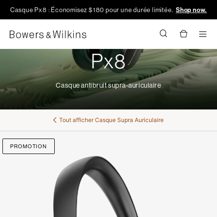
Casque Px8 : Économisez $180 pour une durée limitée.
Shop now.
Men
Px8
Casque antibruit supra-auriculaire
Tout afficher
Casque Supra Auriculaire
PROMOTION