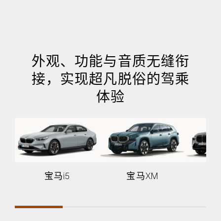
外观、功能与音质无缝衔
接，实现超凡脱俗的驾乘
体验
宝马i5
宝马XM
宝