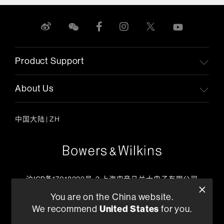
Product Support
About Us
中国大陆
|
ZH
沪ICP备17018229号-3 上海电音马兰士电子有限公司
客户服务热线
You are on the China website.
+86 400-621-0886
United States
We recommend
for you.
工作日上午09:00 ~ 17:45