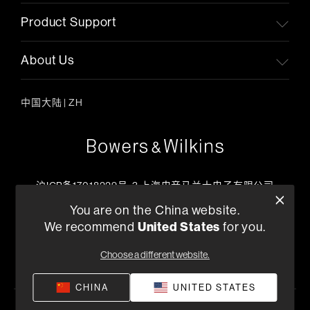
Product Support
About Us
中国大陆
|
ZH
沪ICP备17018229号-3 上海电音马兰士电子有限公司
客户服务热线
You are on the China website.
+86 400-621-0886
We recommend
United States
for you.
工作日上午09:00 ~ 17:45
Choose a different website.
查找零售商
CHINA
UNITED STATES