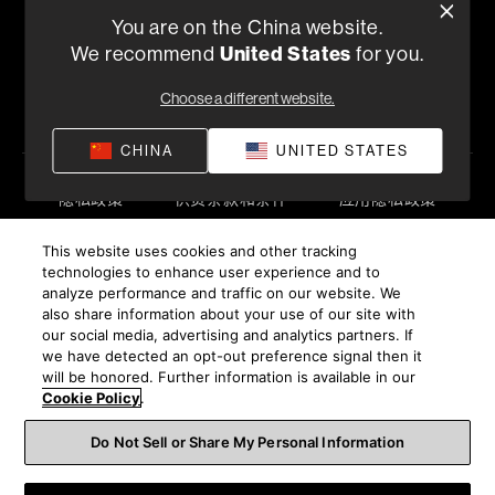
客户服务热线
You are on the China website.
+86 400-621-0886
We recommend
United States
for you.
工作日上午09:00 ~ 17:45
Choose a different website.
查找零售商
CHINA
UNITED STATES
隐私政策
供货条款和条件
应用隐私政策
©
2026
Harman International Industries, Incorporated。保
This website uses cookies and other tracking
留所有权利。
technologies to enhance user experience and to
沪ICP备17018229号-9 上海电音马兰士电子有限公司
analyze performance and traffic on our website. We
also share information about your use of our site with
our social media, advertising and analytics partners. If
we have detected an opt-out preference signal then it
will be honored. Further information is available in our
Cookie Policy
.
Do Not Sell or Share My Personal Information