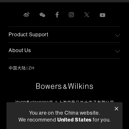
Product Support
About Us
中国大陆
|
ZH
沪ICP备17018229号-3 上海电音马兰士电子有限公司
客户服务热线
You are on the China website.
+86 400-621-0886
United States
We recommend
for you.
工作日上午09:00 ~ 17:45