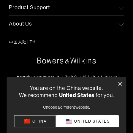
Product Support
About Us
中国大陆
|
ZH
沪ICP备17018229号-3 上海电音马兰士电子有限公司
客户服务热线
You are on the China website.
+86 400-621-0886
We recommend
United States
for you.
工作日上午09:00 ~ 17:45
Choose a different website.
查找零售商
CHINA
UNITED STATES