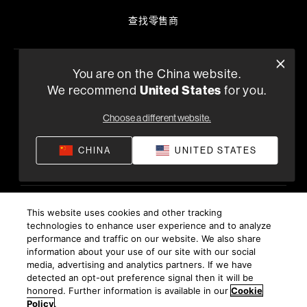
查找零售商
You are on the China website.
隐私政策
供货条款和条件
应用隐私政策
We recommend
United States
for you.
©
2026
Harman International Industries, Incorporated。保
留所有权利。
Choose a different website.
沪ICP备17018229号-9 上海电音马兰士电子有限公司
CHINA
UNITED STATES
This website uses cookies and other tracking
technologies to enhance user experience and to analyze
performance and traffic on our website. We also share
information about your use of our site with our social
media, advertising and analytics partners. If we have
detected an opt-out preference signal then it will be
honored. Further information is available in our
Cookie
Policy
.