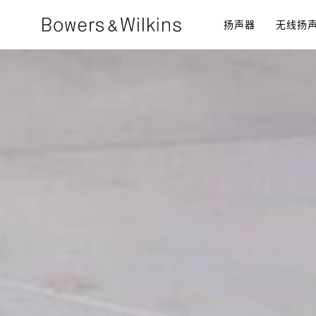
扬声器​
无线扬