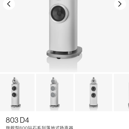
后退
继
803 D4
旗舰型800钻石系列落地式扬声器