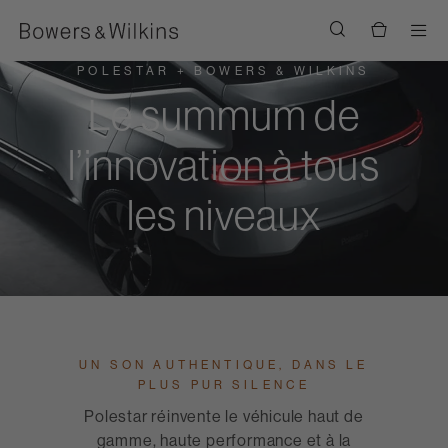
Men
POLESTAR + BOWERS & WILKINS
Le summum de
l’innovation à tous
les niveaux
UN SON AUTHENTIQUE, DANS LE
PLUS PUR SILENCE
Polestar réinvente le véhicule haut de
gamme, haute performance et à la