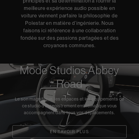
principes et sa détermination à fournir la
meilleure expérience audio possible en
voiture viennent parfaire la philosophie de
Polestar en matière d’ingénierie. Nous
faisons ici référence à une collaboration
fondée sur des passions partagées et des
croyances communes.
Mode Studios Abbey
Road
Le son magnifique, les espaces et les équipements de
ce studio d’enregistrement emblématique vous
accompagnent dans tous vos déplacements.
EN SAVOIR PLUS