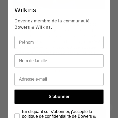
Wilkins
Px7 S2e
Devenez membre de la communauté
Le Px7 S2e est une version nettement améliorée de
Bowers & Wilkins.
notre très populaire casque sans fil d’entrée de gamme,
le Px7 S2. Le « e » signifie « évolué », car le Px7 S2e
s’inspire de notre casque sans fil haut de gamme Px8 et
bénéficie d’une performance acoustique réajustée,
offrant ainsi un son exceptionnel dans sa catégorie.
329 €
ACHETER MAINTENANT
S'abonner
En cliquant sur s'abonner, j'accepte la
politique de confidentialité de Bowers &