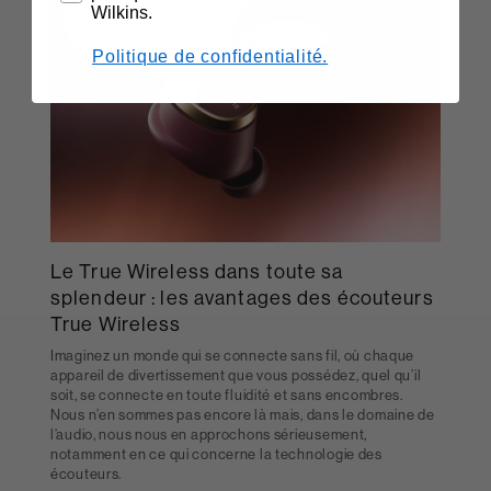
Wilkins.
Politique de confidentialité.
Le True Wireless dans toute sa
splendeur : les avantages des écouteurs
True Wireless
Imaginez un monde qui se connecte sans fil, où chaque
appareil de divertissement que vous possédez, quel qu’il
soit, se connecte en toute fluidité et sans encombres.
Nous n’en sommes pas encore là mais, dans le domaine de
l’audio, nous nous en approchons sérieusement,
notamment en ce qui concerne la technologie des
écouteurs.