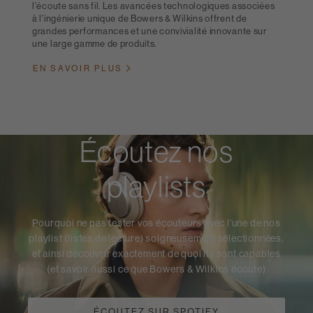
l'écoute sans fil. Les avancées technologiques associées
à l'ingénierie unique de Bowers & Wilkins offrent de
grandes performances et une convivialité innovante sur
une large gamme de produits.
EN SAVOIR PLUS
Écoutez nos
playlists
Pourquoi ne pas tester vos écouteurs avec l'une de nos
playlist (listes de lecture) soigneusement sélectionnées,
et ainsi découvrir exactement de quoi ils sont capables
(et savoir aussi ce que Bowers & Wilkins écoute)
ÉCOUTEZ SUR SPOTIFY