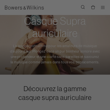
Men
Casque Supra
auriculaire
Le compagnon ultime pour les amateurs de musique
d’aujourd’hui. Plongez dans un pur bonheur sonore avec
une profondeur et une clarté sans pareilles et savourez
la musique comme jamais dans tous vos déplacements.
Découvrez la gamme
casque supra auriculaire