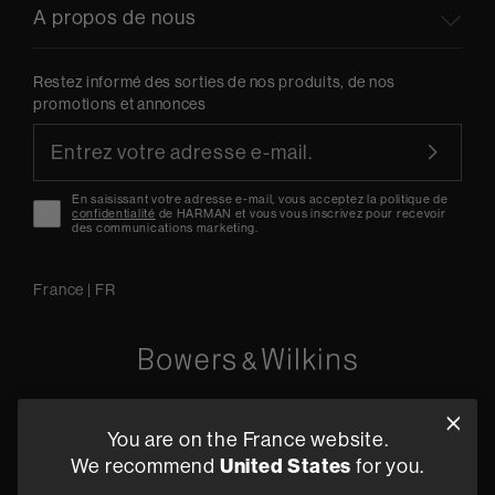
A propos de nous
Restez informé des sorties de nos produits, de nos
promotions et annonces
En saisissant votre adresse e-mail, vous acceptez la politique de
confidentialité
de HARMAN et vous vous inscrivez pour recevoir
des communications marketing.
France
|
FR
Oude Stadsgracht 1, 5611DD Eindhoven, NL
You are on the France website.
+33 (1) 89 54 63 64
United States
We recommend
for you.
Trouvez un Revendeur