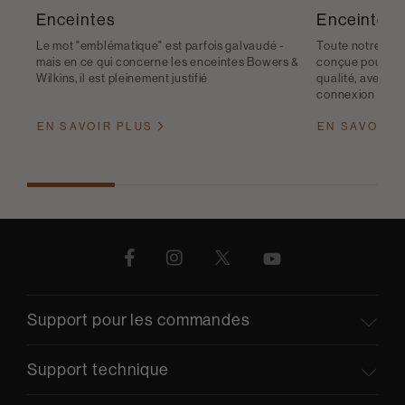
Enceintes
Enceintes s
Le mot "emblématique" est parfois galvaudé -
Toute notre gam
mais en ce qui concerne les enceintes Bowers &
conçue pour vous
Wilkins, il est pleinement justifié
qualité, avec l
connexion sans f
EN SAVOIR PLUS
EN SAVOIR 
Support pour les commandes
Support technique