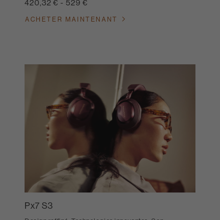
420,32 €
-
529 €
ACHETER MAINTENANT
Px7 S3