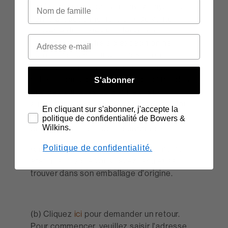
égal au montant que vous avez payé pour
l'offre groupée moins le prix de vente
conseillé du ou des article(s) non
retourné(s). Les frais d'expédition ne
seront pas remboursés. La Société
n'accepte pas les retours de produits
achetés dans des magasins de détail, des
S'abonner
grandes surfaces ou d'autres lieux
susceptibles de vendre nos produits. Pour
En cliquant sur s'abonner, j'accepte la
percevoir votre remboursement, vous
politique de confidentialité de Bowers &
Wilkins.
devez suivre les étapes suivantes :
Politique de confidentialité.
(a) Votre Produit doit être dans le même
état que lorsque vous l'avez reçu et se
trouver dans son emballage d'origine.
(b) Cliquez
ici
pour demander un retour.
Pour commencer, veuillez saisir l'adresse