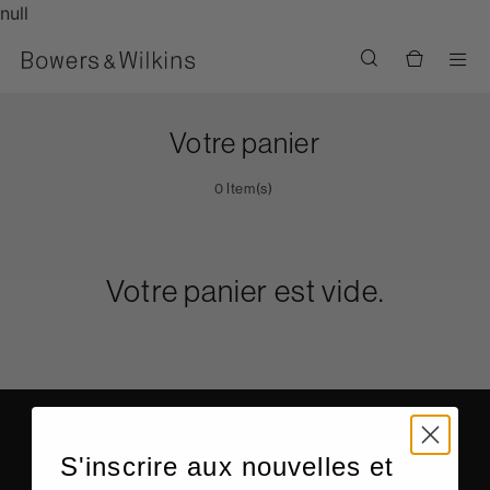
null
Men
Votre panier
0 Item(s)
Votre panier est vide.
S'inscrire aux nouvelles et