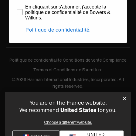
En cliquant sur s'abonner, j'accepte la
politique de confidentialité de Bowers &
Oude Stadsgracht 1, 5611DD Eindhoven, NL
Wilkins.
+33 (1) 89 54 63 64
Politique de confidentialité.
Trouvez un Revendeur
Politique de confidentialité
Conditions de vente
Compliance
Termes et Conditions de Fourniture
©
2026
Harman International Industries, Incorporated. All
rights reserved.
You are on the France website.
We recommend
United States
for you.
Choose a different website.
UNITED