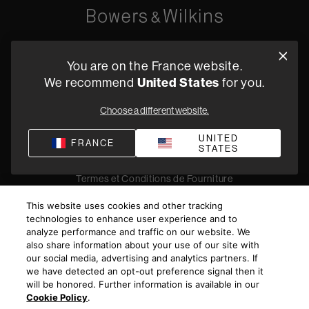
Oude Stadsgracht 1, 5611DD Eindhoven, NL
You are on the France website.
+33 (1) 89 54 63 64
We recommend
United States
for you.
Trouvez un Revendeur
Choose a different website.
UNITED
FRANCE
STATES
Politique de confidentialité
Conditions de vente
Compliance
Termes et Conditions de Fourniture
©
2026
Harman International Industries, Incorporated. All
This website uses cookies and other tracking
rights reserved.
technologies to enhance user experience and to
analyze performance and traffic on our website. We
also share information about your use of our site with
our social media, advertising and analytics partners. If
we have detected an opt-out preference signal then it
will be honored. Further information is available in our
Cookie Policy
.