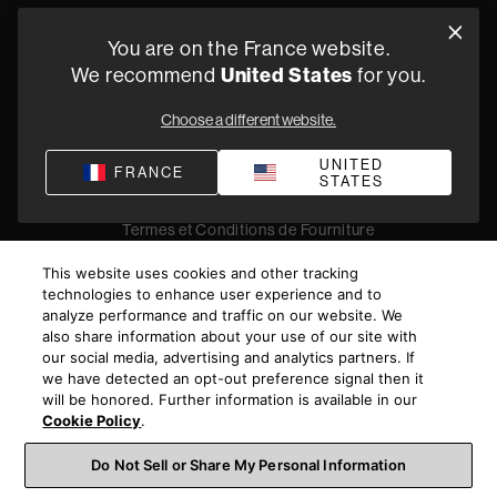
Oude Stadsgracht 1, 5611DD Eindhoven, NL
You are on the France website.
+33 (1) 89 54 63 64
We recommend
United States
for you.
Trouvez un Revendeur
Choose a different website.
UNITED
FRANCE
STATES
Politique de confidentialité
Conditions de vente
Compliance
Termes et Conditions de Fourniture
©
2026
Harman International Industries, Incorporated. All
This website uses cookies and other tracking
rights reserved.
technologies to enhance user experience and to
analyze performance and traffic on our website. We
also share information about your use of our site with
our social media, advertising and analytics partners. If
we have detected an opt-out preference signal then it
will be honored. Further information is available in our
Cookie Policy
.
Do Not Sell or Share My Personal Information