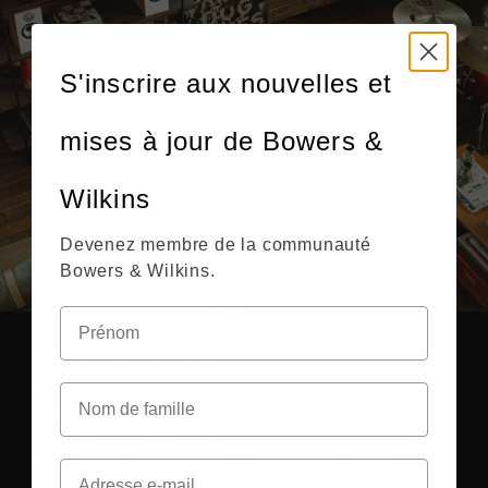
S'inscrire aux nouvelles et
mises à jour de Bowers &
Wilkins
Devenez membre de la communauté
Bowers & Wilkins.
Le son authentique
Il n'y a rien de tel que d'expérimenter le son authentique d'un
spectacle. Chez Bowers & Wilkins, nos ingénieurs experts
développent et intègrent dans nos produits les technologies
audio les plus performantes. Le résultat vous permet
d'écouter la musique et les films avec la précision et le