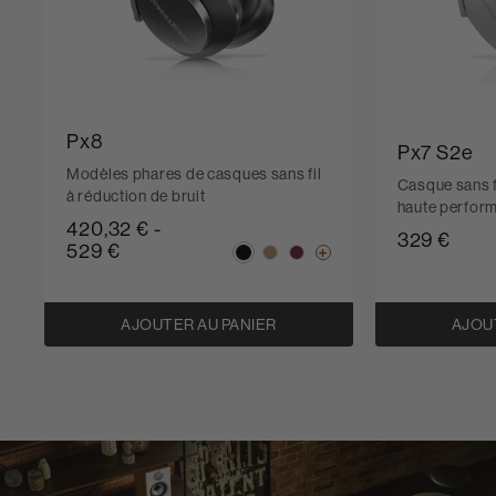
Px8
Px7 S2e
Modèles phares de casques sans fil
Casque sans fi
à réduction de bruit
haute perfor
420,32 €
-
329 €
529 €
AJOUTER AU PANIER
AJOU