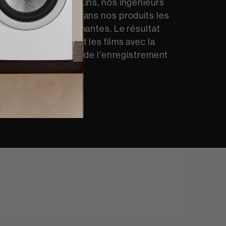
 Chez Bowers & Wilkins, nos ingénieurs
pent et intègrent dans nos produits les
dio les plus performantes. Le résultat
couter la musique et les films avec la
 réalisme saisissants de l'enregistrement
en ajouter ni enlever.