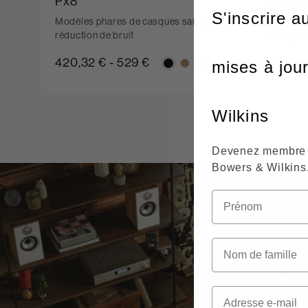
Px8
Px7 S2
S'inscrire a
Modèles phares de casques sans fil à
Casque sa
réduction de bruit
haute pe
420,32 €
-
529 €
329 €
mises à jou
Wilkins
Devenez membre 
Bowers & Wilkins