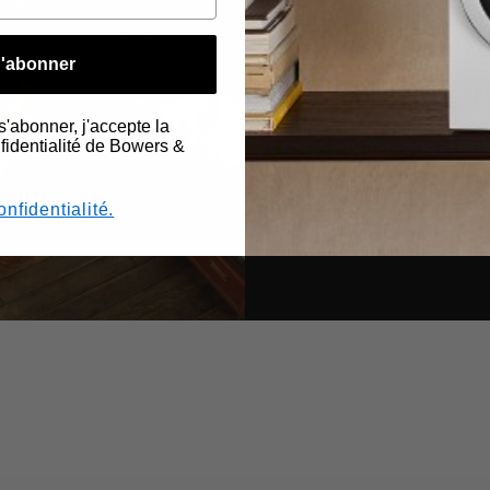
d'un spectacle.
experts dévelop
technologies au
'abonner
vous permet d'é
précision et le
s'abonner, j'accepte la
original, sans ri
nfidentialité de Bowers &
onfidentialité.