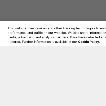
This website uses cookies and other tracking technologies to en
performance and traffic on our website. We also share information 
media, advertising and analytics partners. If we have detected an o
honored. Further information is available in our
Cookie Policy
.
Oude Stadsgracht 1, 5611DD Eindhoven, NL
+33 (1) 89 54 63 64