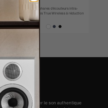
Pi7 S2
Modèles phares d’écouteurs intra-
ance
auriculaires True Wireless à réduction
de bruit
uthentique
 tel que d'expérimenter le son authentique