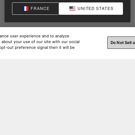
FRANCE
UNITED STATES
hance user experience and to analyze
about your use of our site with our social
Do Not Sell 
pt-out preference signal then it will be
Restez connecté.
Support pour les commandes
Supp
Contactez-nous
Contac
Soutien avant l'achat
Connex
Statut de la commande
Enregis