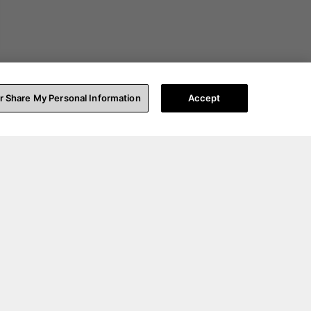
or Share My Personal Information
Accept
ort technique
A propos de nous
tez-nous
A propos de nous
ion support
Blog
trer votre produit
Nos Partenaires