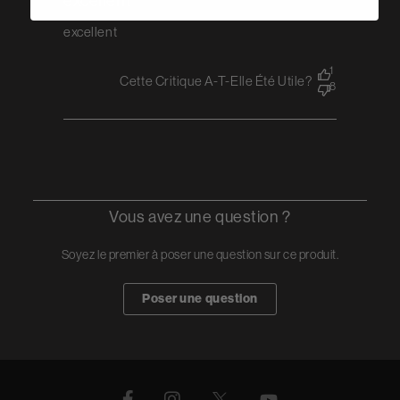
excellent
excellent
1
Cette Critique A-T-Elle Été Utile?
8
Vous avez une question ?
Soyez le premier à poser une question sur ce produit.
Poser une question