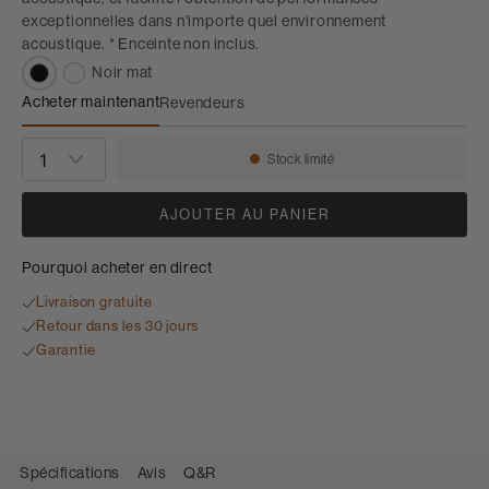
exceptionnelles dans n'importe quel environnement
acoustique. * Enceinte non inclus.
Noir mat
Acheter maintenant
Revendeurs
Supports d'enceinte FS-M-1
QUANTITÉ
Stock limité
Disponibilité:
AJOUTER AU PANIER
Pourquoi acheter en direct
Livraison gratuite
Retour dans les 30 jours
Garantie
Spécifications
Avis
Q&R