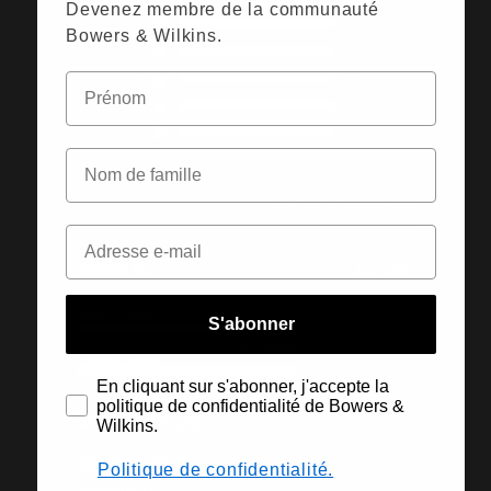
1 avis
5 out of 5 stars 1
Devenez membre de la communauté
5
1
total reviews
Bowers & Wilkins.
4
0
3
0
2
0
1
0
Trier par:
Plus récent
donald w.
10/11/25
Published
Acheteur vérifié
date
Ease Of Use
S'abonner
Very Good
Ease Of Setup
En cliquant sur s'abonner, j'accepte la
Very Good
politique de confidentialité de Bowers &
AFFICHER PLUS
Wilkins.
Politique de confidentialité.