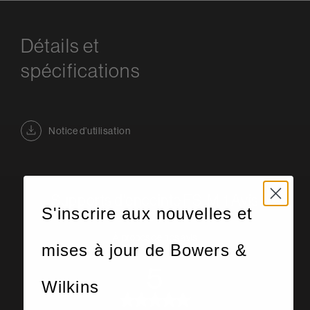
Détails et
spécifications
Notice d’utilisation
Supports d'enceinte FS-M-1
Avis
S'inscrire aux nouvelles et
des clients
À propos de nos avis
mises à jour de Bowers &
5
Wilkins