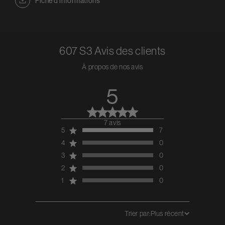
Fiche d'informations
607 S3
Avis des clients
À propos de nos avis
5
7 avis
5 out of 5 stars 7
5
7
total reviews
4
0
3
0
2
0
1
0
Trier par:
Plus récent