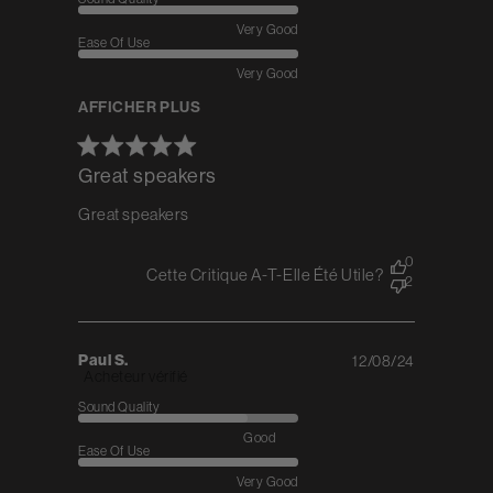
Very Good
Ease Of Use
Very Good
AFFICHER PLUS
Great speakers
Great speakers
0
Cette Critique A-T-Elle Été Utile?
2
Paul S.
12/08/24
Published
Acheteur vérifié
date
Sound Quality
Good
Ease Of Use
Very Good