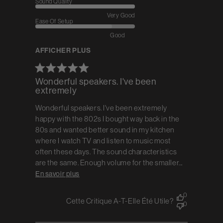
Sound Quality
Very Good
Ease Of Setup
Good
AFFICHER PLUS
Wonderful speakers. I've been
extremely
Wonderful speakers. I've been extremely
happy with the 802s I bought way back in the
80s and wanted better sound in my kitchen
where I watch TV and listen to music most
often these days. The sound characteristics
are the same. Enough volume for the smaller...
En savoir plus
0
Cette Critique A-T-Elle Été Utile?
0