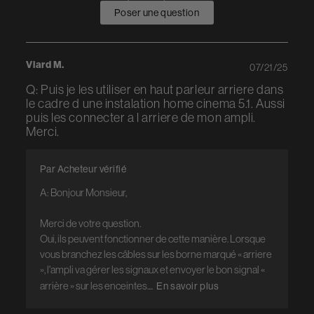
Poser une question
Viard M.
07/21/25
Q: Puis je les utiliser en haut parleur arriere dans
le cadre d une instalation home cinema 5.1. Aussi
puis les connecter a l arriere de mon ampli.
Merci.
Par Acheteur vérifié
A: Bonjour Monsieur,

Merci de votre question.

Oui, ils peuvent fonctionner de cette manière. Lorsque 
vous branchez les câbles sur les borne marqué « arriere 
», l'ampli va gérer les signaux et envoyer le bon signal « 
arrière » sur les enceintes....
En savoir plus