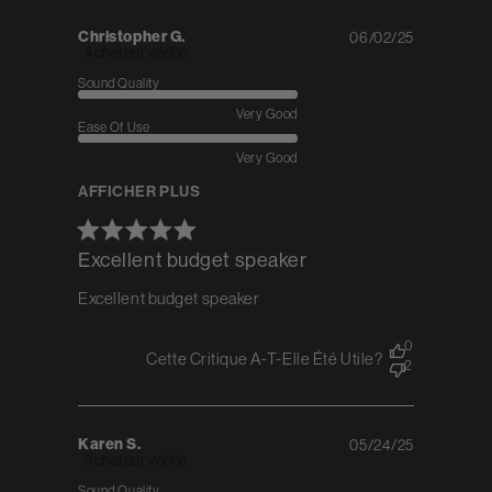
Christopher G.
06/02/25
Published
Acheteur vérifié
date
Sound Quality
Very Good
Ease Of Use
Very Good
AFFICHER PLUS
Excellent budget speaker
Excellent budget speaker
0
Cette Critique A-T-Elle Été Utile?
2
Karen S.
05/24/25
Published
Acheteur vérifié
date
Sound Quality