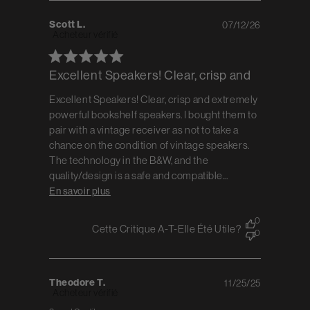
Scott L.
07/12/26
Published
Acheteur vérifié
date
Excellent Speakers! Clear, crisp and
Excellent Speakers! Clear, crisp and extremely
powerful bookshelf speakers. I bought them to
pair with a vintage receiver as not to take a
chance on the condition of vintage speakers.
The technology in the B&W, and the
quality/design is a safe and compatible...
En savoir plus
0
Cette Critique A-T-Elle Été Utile?
0
Theodore T.
11/25/25
Published
Acheteur vérifié
date