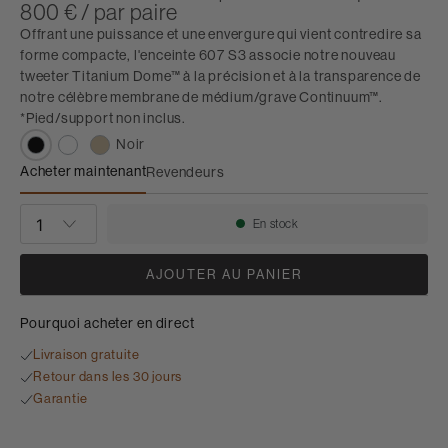
800 € / par paire
Offrant une puissance et une envergure qui vient contredire sa
forme compacte, l'enceinte 607 S3 associe notre nouveau
tweeter Titanium Dome™ à la précision et à la transparence de
notre célèbre membrane de médium/grave Continuum™.
*Pied/support non inclus.
Noir
Acheter maintenant
Revendeurs
607 S3
QUANTITÉ
En stock
Disponibilité:
AJOUTER AU PANIER
Pourquoi acheter en direct
Livraison gratuite
Retour dans les 30 jours
Garantie