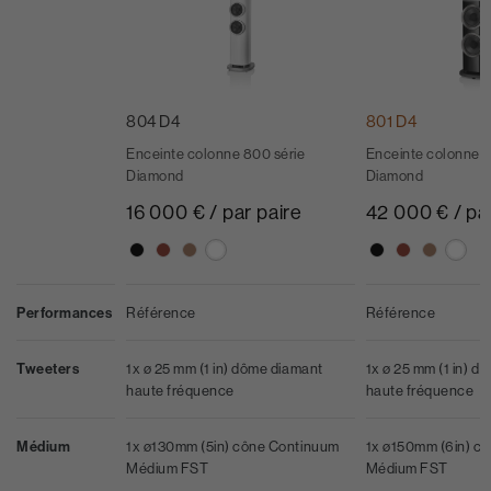
804 D4
801 D4
Enceinte colonne 800 série
Enceinte colonne 8
Diamond
Diamond
16 000 € / par paire
42 000 € / pa
Performances
Référence
Référence
Tweeters
1x ø 25 mm (1 in) dôme diamant
1x ø 25 mm (1 in) d
haute fréquence
haute fréquence
Médium
1x ø130mm (5in) cône Continuum
1x ø150mm (6in) c
Médium FST
Médium FST