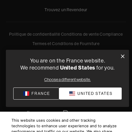
Trouvez un Revendeur
Politique de confidentialité
Conditions de vente
Compliance
Termes et Conditions de Fourniture
©
2026
Harman International Industries, Incorporated. All
rights reserved.
You are on the France website.
We recommend
United States
for you.
Choose a different website.
FRANCE
UNITED STATES
This website uses cookies and other tracking
technologies to enhance user experience and to analyze
performance and traffic on our website. We also share