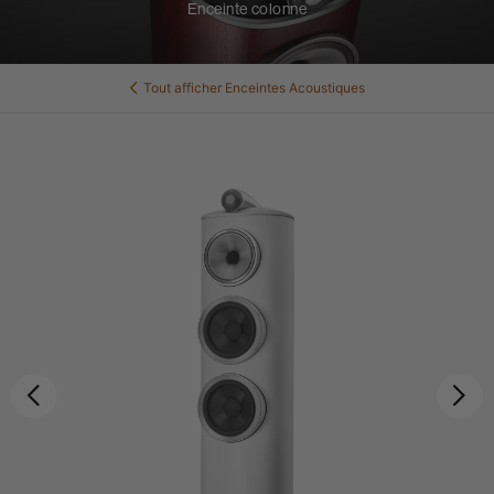
Enceinte colonne
Tout afficher
Enceintes Acoustiques
Précédent
Sui