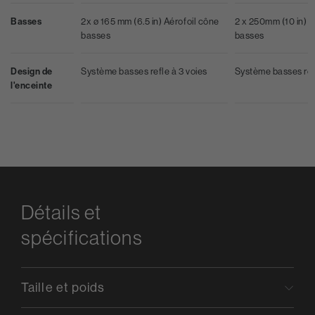
Basses
2x ø 165 mm (6.5 in) Aérofoil cône
2 x 250mm (10 in) A
basses
basses
Design de
Système basses refle à 3 voies
Système basses refl
l'enceinte
Détails et
spécifications
Taille et poids