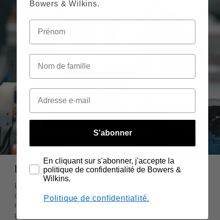
Bowers & Wilkins.
S'abonner
En cliquant sur s'abonner, j'accepte la
La science du son
politique de confidentialité de Bowers &
Wilkins.
L'innovation est au cœur de tout ce que nous faisons. Nous
questionnons, nous examinons, nous comprenons et puis
Politique de confidentialité.
nous évoluons. Nous utilisons la modélisation informatique
pour explorer et réinventer tous les aspects de la