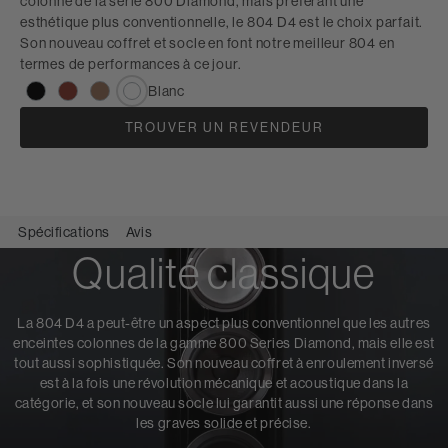
colonne de la série 800 Diamond, mais préférant une
esthétique plus conventionnelle, le 804 D4 est le choix parfait.
Son nouveau coffret et socle en font notre meilleur 804 en
termes de performances à ce jour.
Blanc
TROUVER UN REVENDEUR
Spécifications
Avis
Qualité classique
La 804 D4 a peut-être un aspect plus conventionnel que les autres
enceintes colonnes de la gamme 800 Series Diamond, mais elle est
tout aussi sophistiquée. Son nouveau coffret à enroulement inversé
est à la fois une révolution mécanique et acoustique dans la
catégorie, et son nouveau socle lui garantit aussi une réponse dans
les graves solide et précise.