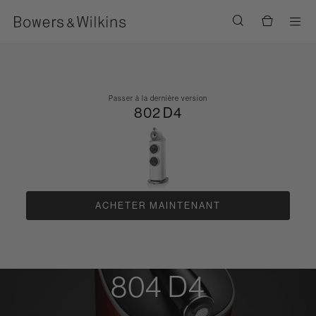
Men
Passer à la dernière version
802 D4
ACHETER MAINTENANT
804 D4