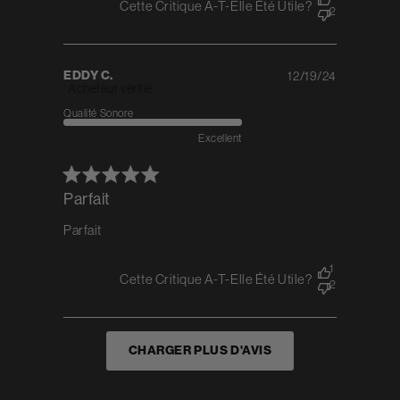
Cette Critique A-T-Elle Été Utile?
2
EDDY C.
12/19/24
Published
Acheteur vérifié
date
Qualité Sonore
Excellent
Parfait
Parfait
1
Cette Critique A-T-Elle Été Utile?
2
CHARGER PLUS D'AVIS