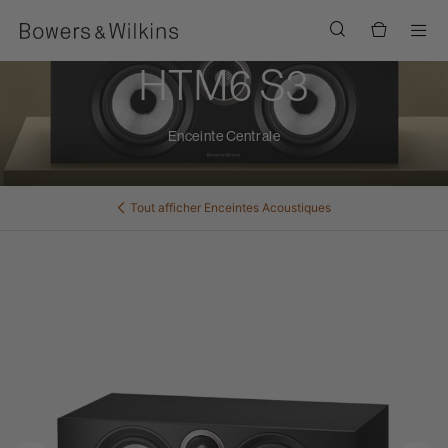
Men
HTM6 S3
Enceinte Centrale
Tout afficher
Enceintes Acoustiques