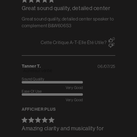
Great sound quality, detailed center
Great sound quality, detailed center speaker to
complement B&W606S3
0
Cette Critique A-T-Elle Été Utile?
2
Tanner T.
06/07/25
Published
Acheteur vérifié
date
Sound Quality
Very Good
Ease Of Use
Very Good
AFFICHER PLUS
Amazing clarity and musicality for