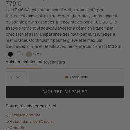
779 €
La HTM6 S3 est suffisamment petite pour s'intégrer
facilement dans votre espace quotidien, mais suffisamment
puissante pour s'associer à l'enceinte colonne 603 S3. Elle
associe notre tout nouveau tweeter à dôme en titane™ à la
précision et à la transparence des haut-parleurs jumelés à
membranes Continuum™ pour le grave et le médium.
Découvrez clarté et détails avec l'enceinte centrale HTM6 S3.
Noir
Acheter maintenant
Revendeurs
HTM6 S3
QUANTITÉ
Stock limité
Disponibilité:
AJOUTER AU PANIER
Pourquoi acheter en direct
Livraison gratuite
Retour dans les 30 jours
Garantie