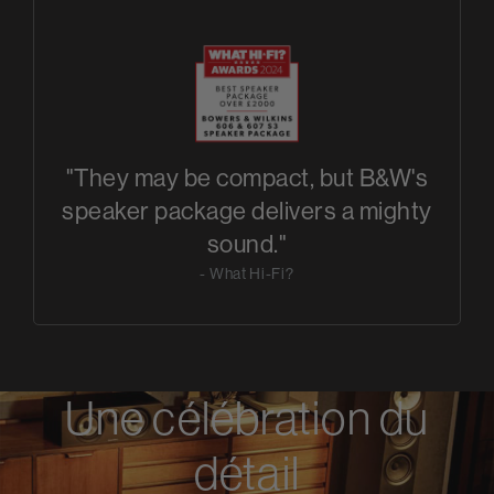
"They may be compact, but B&W's
speaker package delivers a mighty
sound."
- What Hi-Fi?
Une célébration du
détail