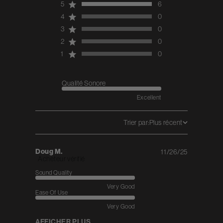
5
6
total reviews
4
0
3
0
2
0
1
0
Qualité Sonore
Excellent
Trier par:
Plus récent
Doug M.
11/26/25
Published
Acheteur vérifié
date
Sound Quality
Very Good
Ease Of Use
Very Good
AFFICHER PLUS