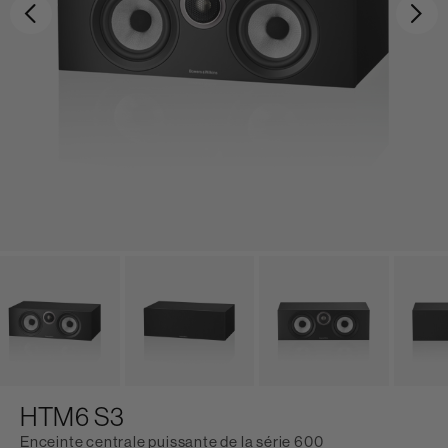
Précédent
Sui
HTM6 S3
Enceinte centrale puissante de la série 600