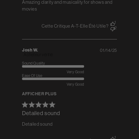
Amazing clarity and musicality for shows and
movies
1
Cette Critique A-T-Elle Été Utile?
2
Josh W.
01/14/25
Published
Acheteur vérifié
date
Sound Quality
Very Good
Ease Of Use
Very Good
AFFICHER PLUS
Detailed sound
Detailed sound
1