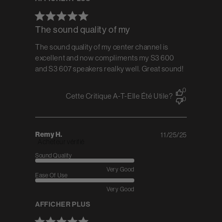
The sound quality of my
The sound quality of my center channel is
excellent and now compliments my S3 600
and S3 607 speakers realky well. Great sound!
0
Cette Critique A-T-Elle Été Utile?
0
Remy H.
11/25/25
Published
Acheteur vérifié
date
Sound Quality
Very Good
Ease Of Use
Very Good
AFFICHER PLUS