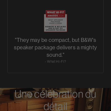
"They may be compact, but B&W's
speaker package delivers a mighty
sound."
- What Hi-Fi?
Une célébration du
détail