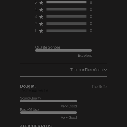
5
6
total reviews
4
0
3
0
2
0
1
0
Qualité Sonore
Excellent
Trier par:
Plus récent
Doug M.
11/26/25
Published
Acheteur vérifié
date
Sound Quality
Very Good
Ease Of Use
Very Good
AFFICHER PLUS