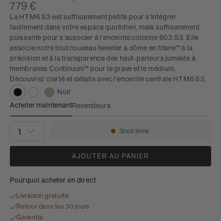
779 €
La HTM6 S3 est suffisamment petite pour s'intégrer
facilement dans votre espace quotidien, mais suffisamment
puissante pour s'associer à l'enceinte colonne 603 S3. Elle
associe notre tout nouveau tweeter à dôme en titane™ à la
précision et à la transparence des haut-parleurs jumelés à
membranes Continuum™ pour le grave et le médium.
Découvrez clarté et détails avec l'enceinte centrale HTM6 S3.
Noir
Acheter maintenant
Revendeurs
HTM6 S3
QUANTITÉ
Stock limité
Disponibilité:
AJOUTER AU PANIER
Pourquoi acheter en direct
Livraison gratuite
Retour dans les 30 jours
Garantie