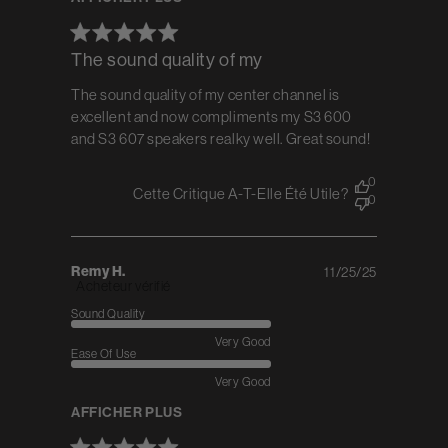
The sound quality of my
The sound quality of my center channel is
excellent and now compliments my S3 600
and S3 607 speakers realky well. Great sound!
0
Cette Critique A-T-Elle Été Utile?
0
Remy H.
11/25/25
Published
Acheteur vérifié
date
Sound Quality
Very Good
Ease Of Use
Very Good
AFFICHER PLUS