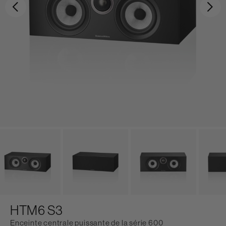
Précédent
Sui
HTM6 S3
Enceinte centrale puissante de la série 600