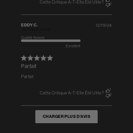
Cette Critique A-T-Elle Été Utile?
2
EDDY C.
12/19/24
Published
Acheteur vérifié
date
Qualité Sonore
Excellent
Parfait
Parfait
1
Cette Critique A-T-Elle Été Utile?
2
CHARGER PLUS D'AVIS