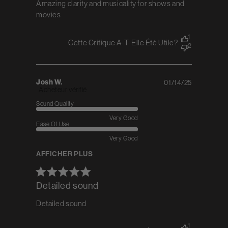
Amazing clarity and musicality for shows and
movies
1
Cette Critique A-T-Elle Été Utile?
2
Josh W.
01/14/25
Published
Acheteur vérifié
date
Sound Quality
Very Good
Ease Of Use
Very Good
AFFICHER PLUS
Detailed sound
Detailed sound
1