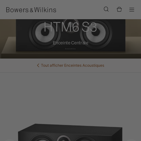
Men
HTM6 S3
Enceinte Centrale
Tout afficher
Enceintes Acoustiques