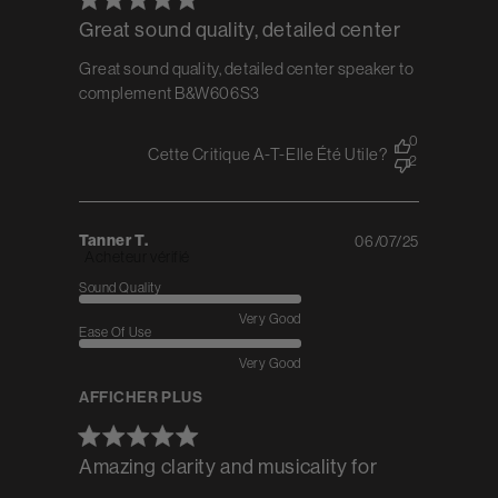
Great sound quality, detailed center
Great sound quality, detailed center speaker to
complement B&W606S3
0
Cette Critique A-T-Elle Été Utile?
2
Tanner T.
06/07/25
Published
Acheteur vérifié
date
Sound Quality
Very Good
Ease Of Use
Very Good
AFFICHER PLUS
Amazing clarity and musicality for