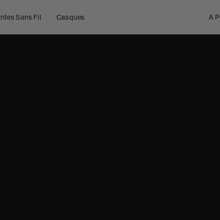
ntes Sans Fil
Casques
A P