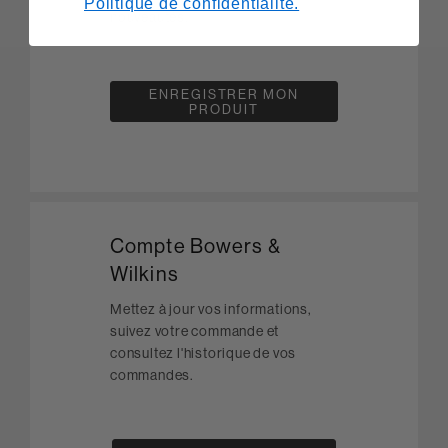
Politique de confidentialité.
nouveautés.
ENREGISTRER MON
PRODUIT
Compte Bowers &
Wilkins
Mettez à jour vos informations,
suivez votre commande et
consultez l'historique de vos
commandes.