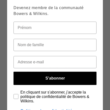
Devenez membre de la communauté
Support technique
Bowers & Wilkins.
Enregistrement du produit
Assistance Produit
Archives et manuels des produits
Politique de garantie
Enregistrement du
produit
S'abonner
Enregistrez votre produit pour
confirmer que vous êtes bien le
En cliquant sur s'abonner, j'accepte la
propriétaire de l'appareil, pour
politique de confidentialité de Bowers &
recevoir des mises à jour
Wilkins.
importantes et être parmi les
premiers à être informés de nos