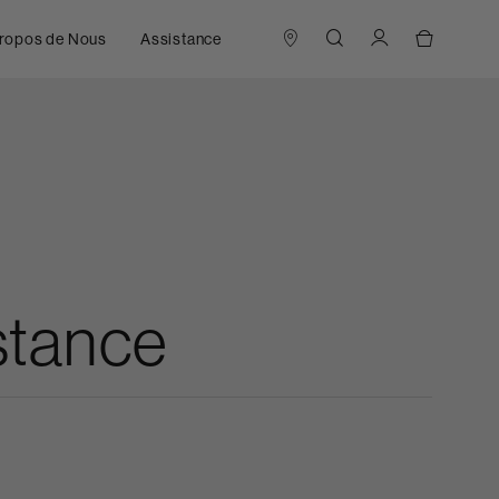
ropos de Nous
Assistance
istance