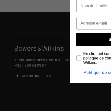
S
En cliquant sur 
politique de co
Oude Stadsgracht 1, 5611DD Eindhoven, NL
Wilkins.
+33 (1) 89 54 63 64
Politique de c
Trouvez un Revendeur