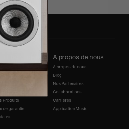
ort technique
A propos de nous
tez-nous
A propos de nous
ion support
Blog
trer votre produit
Nos Partenaires
 par produit
Collaborations
s Produits
Carrières
ue de garantie
Application Music
uteurs