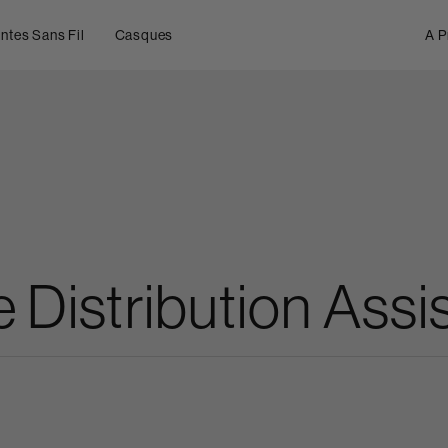
ntes Sans Fil
Casques
A P
e Distribution Ass