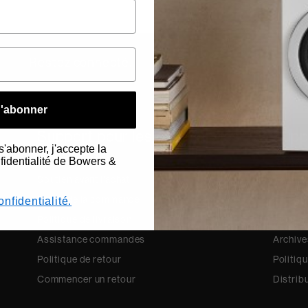
Restez connecté.
'abonner
Support pour les commandes
Supp
s'abonner, j'accepte la
Contactez-nous
Contac
nfidentialité de Bowers &
Soutien avant l'achat
Connex
Statut de la commande
Enregis
onfidentialité.
Politique de livraison
Soutien
Assistance commandes
Archive
Politique de retour
Politiq
Commencer un retour
Distrib