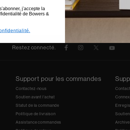
s'abonner, j'accepte la
nfidentialité de Bowers &
onfidentialité.
Restez connecté.
Support pour les commandes
Supp
Contactez-nous
Contac
Soutien avant l'achat
Connex
Statut de la commande
Enregis
Politique de livraison
Soutien
Assistance commandes
Archive