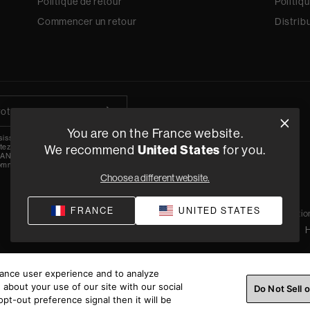
Politique de retour
Politiq
Commencer un retour
Distrib
You are on the France website.
sissant votre adresse e-mail, vous
ez la politique de
We recommend
confidentialité
de
United States
for you.
N et vous vous inscrivez pour recevoir
ommunications marketing.
Choose a different website.
FRANCE
UNITED STATES
Politique de confidentialité
Conditio
©
2026
H
hance user experience and to analyze
about your use of our site with our social
Do Not Sell 
pt-out preference signal then it will be