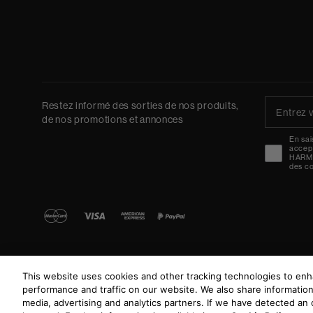
Restez informé des sorties de nos produits,
de nos promotions et annonces
En sai
accept
HARMA
des c
This website uses cookies and other tracking technologies to en
performance and traffic on our website. We also share information 
media, advertising and analytics partners. If we have detected an o