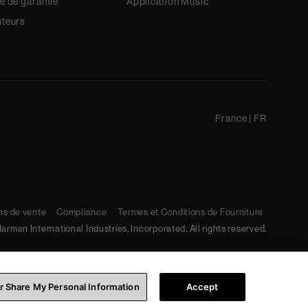
ue de garantie
Application Music
uteurs
France
|
FR
ns de vente
Compliance
Termes et Conditions de Fourniture
arman International Industries, Incorporated. All rights reserved.
or Share My Personal Information
Accept