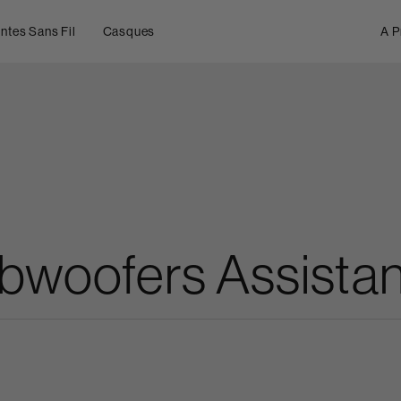
ntes Sans Fil
Casques
A P
ubwoofers Assista