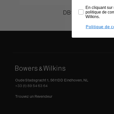
En cliquant sur 
DB1
politique de co
Wilkins.
Politique de c
Oude Stadsgracht 1, 5611DD Eindhoven, NL
+33 (1) 89 54 63 64
Trouvez un Revendeur