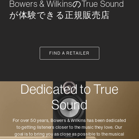
Bowers & WilkinsのTrue Sound
が体験できる正規販売店
FIND A RETAILER
Dedicated to True
Sound
For over 50 years, Bowers & Wilkins has been dedicated
to getting listeners closer to the music they love. Our
goal is to bring you as close as possible to the musical