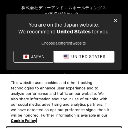
株式会社ディーアンドエムホールディングス
お客様相談センター
TEL:0570-666-112
You are on the Japan website.
または
We recommend
United States
for you.
050-3388-6801
月曜日～金曜日 （祝祭日、弊社休日を除く）10:00～18:00
Choose a different website.
販売店を探す
JAPAN
UNITED STATES
プライバシーポリシー
コンプライアンス
供給条件
©
2026
Harman International Industries, Incorporated 無断転載を禁
This website uses cookies and other tracking
technologies to enhance user experience and to
じます。
analyze performance and traffic on our website. We
also share information about your use of our site with
our social media, advertising and analytics partners. If
we have detected an opt-out preference signal then it
will be honored. Further information is available in our
Cookie Policy
.