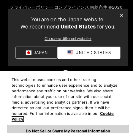
プライバシーポリシー
コンプライアンス
供給条件
©
2026
Harman International Industries, Incorporated 無断転載を禁
You are on the Japan website.
じます。
United States
We recommend
for you.
Choose a different website.
JAPAN
UNITED STATES
This website uses cookies and other tracking
technologies to enhance user experience and to analyze
performance and traffic on our website. We also share
information about your use of our site with our social
media, advertising and analytics partners. If we have
detected an opt-out preference signal then it will be
honored. Further information is available in our
Cookie
Policy
.
Do Not Sell or Share My Personal Information