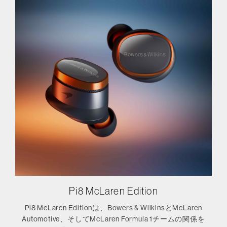
Pi8 McLaren Edition
Pi8 McLaren Editionは、Bowers & WilkinsとMcLaren
Automotive、そしてMcLaren Formula 1チームの関係を