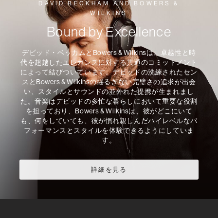
DAVID BECKHAM AND BOWERS &
WILKINS
Bound by Excellence
デビッド・ベッカムとBowers & Wilkinsは、卓越性と時
代を超越したエレガンスに対する共通のコミットメント
によって結びついています。デビッドの洗練されたセン
スとBowers & Wilkinsの揺るぎない完璧さの追求が出会
い、スタイルとサウンドの並外れた提携が生まれまし
た。音楽はデビッドの多忙な暮らしにおいて重要な役割
を担っており、Bowers & Wilkinsは、彼がどこにいて
も、何をしていても、彼が慣れ親しんだハイレベルなパ
フォーマンスとスタイルを体験できるようにしていま
す。
詳細を見る