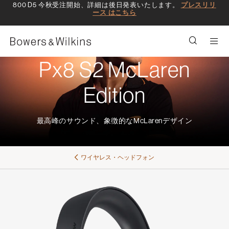
800 D5 今秋受注開始、詳細は後日発表いたします。
プレスリリ
ース はこちら
Men
Px8 S2 McLaren
Edition
最高峰のサウンド、象徴的なMcLarenデザイン
ワイヤレス・ヘッドフォン​