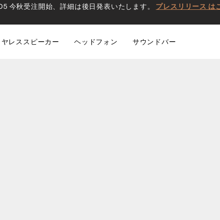
0 D5 今秋受注開始、詳細は後日発表いたします。
プレスリリース は
イヤレススピーカー
ヘッドフォン
サウンドバー