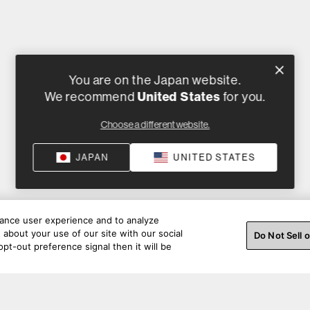
You are on the Japan website.
We recommend
United States
for you.
Choose a different website.
JAPAN
UNITED STATES
hance user experience and to analyze
about your use of our site with our social
Do Not Sell 
pt-out preference signal then it will be
さい。ソーシャル メディアで私たちとつながりまし