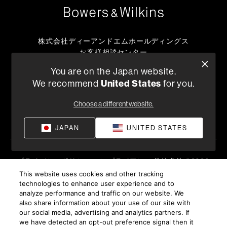
株式会社ディーアンドエムホールディングス
お客様相談センター
TEL:0570-666-112
You are on the Japan website.
または
We recommend
United States
for you.
050-3388-6801
月曜日～金曜日 （祝祭日、弊社休日を除く）10:00～18:00
Choose a different website.
販売店を探す
JAPAN
UNITED STATES
プライバシーポリシー
コンプライアンス
供給条件
©
2026
Harman International Industries, Incorporated 無断転載を禁
This website uses cookies and other tracking
technologies to enhance user experience and to
じます。
analyze performance and traffic on our website. We
also share information about your use of our site with
our social media, advertising and analytics partners. If
we have detected an opt-out preference signal then it