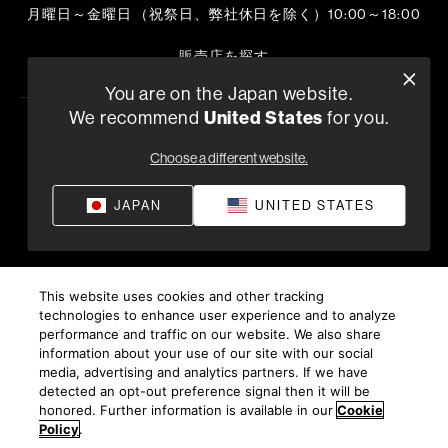
月曜日～金曜日 （祝祭日、弊社休日を除く）10:00～18:00
販売店を探す
You are on the Japan website.
We recommend
United States
for you.
プライバシーポリシー
コンプライアンス
供給条件
©
2026
Choose a different website.
Harman International Industries, Incorporated 無断転載を禁
じます。
JAPAN
UNITED STATES
This website uses cookies and other tracking
technologies to enhance user experience and to analyze
performance and traffic on our website. We also share
information about your use of our site with our social
media, advertising and analytics partners. If we have
detected an opt-out preference signal then it will be
honored. Further information is available in our
Cookie
Policy
.