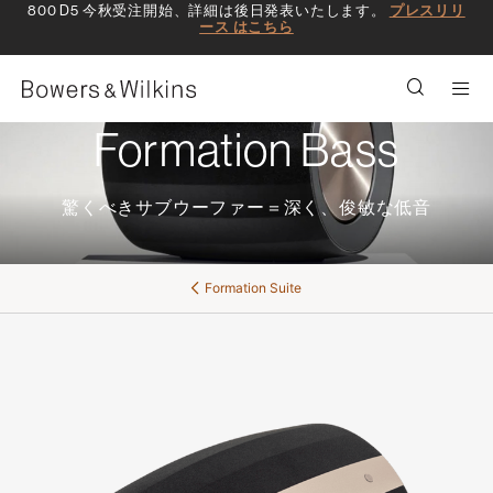
800 D5 今秋受注開始、詳細は後日発表いたします。
プレスリリ
ース はこちら
Men
Formation Bass
驚くべきサブウーファー＝深く、俊敏な低音
Formation Suite