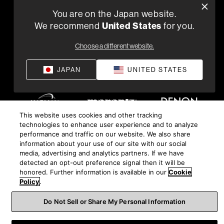
You are on the Japan website.
プライバシーポリシー
コンプライアンス
供給条件
©
2026
We recommend
United States
for you.
Harman International Industries, Incorporated 無断転載を禁
じます。
Choose a different website.
JAPAN
UNITED STATES
This website uses cookies and other tracking
technologies to enhance user experience and to analyze
performance and traffic on our website. We also share
information about your use of our site with our social
media, advertising and analytics partners. If we have
detected an opt-out preference signal then it will be
honored. Further information is available in our
Cookie
Policy
.
Do Not Sell or Share My Personal Information