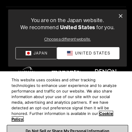
プライバシーポリシー
コンプライアンス
供給条件
©
2026
You are on the Japan website.
United States
Harman International Industries, Incorporated 無断転載を禁
We recommend
for you.
じます。
Choose a different website.
JAPAN
UNITED STATES
This website uses cookies and other tracking
technologies to enhance user experience and to analyze
performance and traffic on our website. We also share
information about your use of our site with our social
media, advertising and analytics partners. If we have
detected an opt-out preference signal then it will be
honored. Further information is available in our
Cookie
Policy
.
Do Not Sell or Share My Personal Information