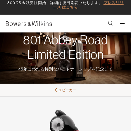
800 D5 今秋受注開始、詳細は後日発表いたします。
プレスリリ
ース はこちら
Men
801 Abbey Road
Limited Edition
45年にわたる特別なパートナーシップを記念して
スピーカー