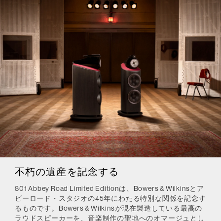
不朽の遺産を記念する
801 Abbey Road Limited Editionは、Bowers & Wilkinsとア
ビーロード・スタジオの45年にわたる特別な関係を記念す
るものです。Bowers & Wilkinsが現在製造している最高の
ラウドスピーカーを、音楽制作の聖地へのオマージュとし