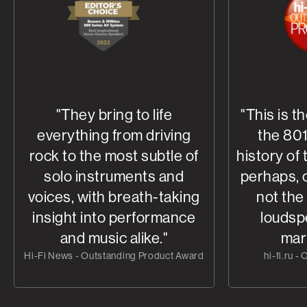
"They bring to life
"This is t
everything from driving
the 801
rock to the most subtle of
history of
solo instruments and
perhaps, o
voices, with breath-taking
not the
insight into performance
loudsp
and music alike."
mar
Hi-Fi News - Outstanding Product Award
hi-fi.ru -