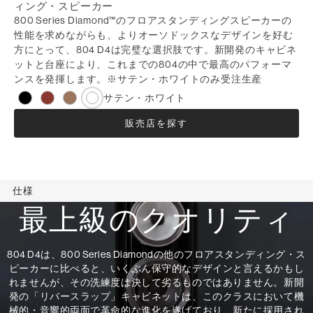
ィング・スピーカー
800 Series Diamond™のフロアスタンディングスピーカーの
性能を求めながらも、よりオーソドックスなデザインを好む
方にとって、804 D4は完璧な選択肢です。新開発のキャビネ
ットと台座により、これまでの804の中で最高のパフォーマ
ンスを発揮します。※サテン・ホワイトのみ受注生産
サテン・ホワイト
販売店を探す
仕様
最上級のクオリティ
804 D4は、800 Series Diamondの他のフロアスタンディング・ス
ピーカーに比べると、いくぶん保守的なデザインと言えるかもし
れませんが、その洗練度は決して劣るものではありません。新開
発の「リバースラップ」キャビネットは、このクラスにおいて機
械的・音響的両面で革命的な進化を遂げており、新たに採用され