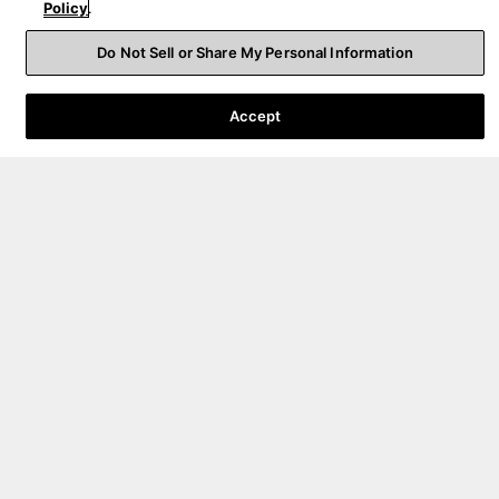
Policy
.
リアルウッドによる仕上げによって、エレガントなリビ
ングルームの彩りとなるだけでなく、そのパフォーマン
Do Not Sell or Share My Personal Information
スにも妥協を許しません。リファレンスグレードのステ
レオ再生に最適である一方、ホームシアターにも最適な
選択肢です。
Accept