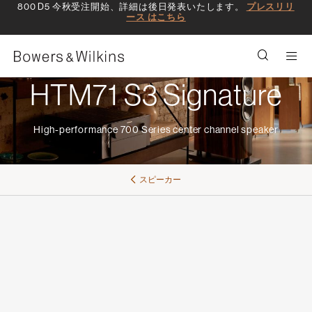
800 D5 今秋受注開始、詳細は後日発表いたします。
プレスリリ
ース はこちら
Men
HTM71 S3 Signature
High-performance 700 Series center channel speaker
スピーカー