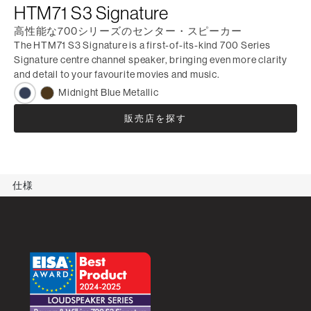
HTM71 S3 Signature
高性能な700シリーズのセンター・スピーカー
The HTM71 S3 Signature is a first-of-its-kind 700 Series
Signature centre channel speaker, bringing even more clarity
and detail to your favourite movies and music.
Midnight Blue Metallic
販売店を探す
仕様