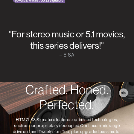
"For stereo music or 5.1 movies,
this series delivers!"
– EISA
Crafted. Honed.
Perfected.
HTM71 S3 Signature features optimised technologies,
such as our proprietary decoupled Continuum midrange
drive unit and Tweeter-on-Top, plus upgraded bass motor