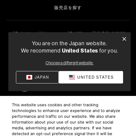
販売店を探す
プライバシーポリシー
コンプライアンス
供給条件
©
2026
Harman International Industries, Incorporated 無断転載を禁
You are on the Japan website.
じます。
We recommend
United States
for you.
Choose a different website.
JAPAN
UNITED STATES
This website uses cookies and other tracking
technologies to enhance user experience and to analyze
performance and traffic on our website. We also share
information about your use of our site with our social
media, advertising and analytics partners. If we have
detected an opt-out preference signal then it will be