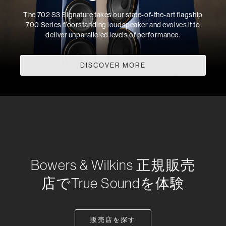
The 702 S3 Signature takes our state-of-the-art flagship
700 Series floorstanding loudspeaker and evolves it to
deliver unparalleled levels of performance.
DISCOVER MORE
Bowers & Wilkins 正規販売
店でTrue Soundを体験
販売店を探す