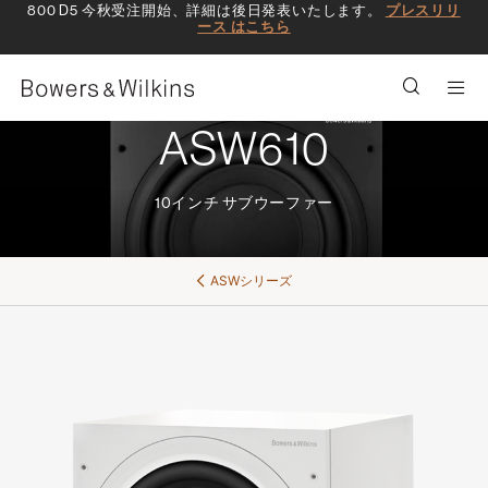
800 D5 今秋受注開始、詳細は後日発表いたします。
プレスリリ
ース はこちら
Men
ASW610
10インチ サブウーファー
ASWシリーズ