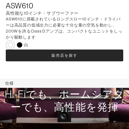
ASW610
高性能な10インチ・サブウーファー
ASW610に搭載されているロングスロー10インチ・ドライバ
ーは高品質の低域出力に必要な十分な量の空気を動かし、
200Wを誇るClass Dアンプは、コンパクトなユニットをしっ
かり駆動します
白
販売店を探す
仕様
Hi-Fiでも、ホームシアタ
ーでも、高性能を発揮