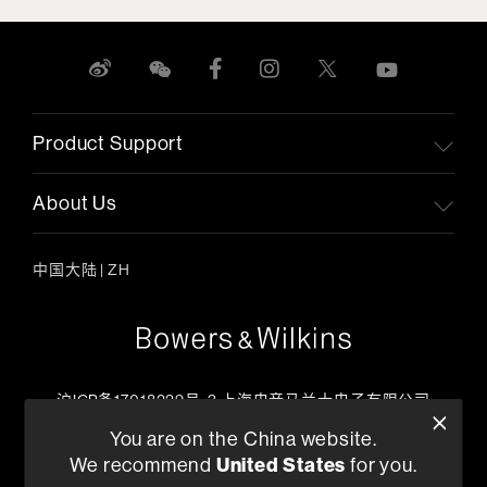
Product Support
About Us
中国大陆
|
ZH
沪ICP备17018229号-3 上海电音马兰士电子有限公司
客户服务热线
You are on the China website.
+86 400-621-0886
We recommend
United States
for you.
工作日上午09:00 ~ 17:45