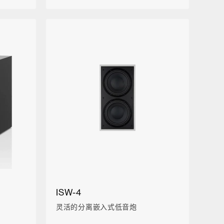
ISW-4
灵活的分离嵌入式低音炮