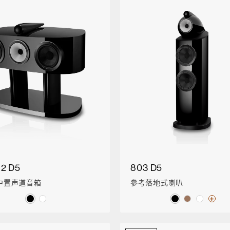
2 D5
803 D5
中置声道音箱
參考落地式喇叭