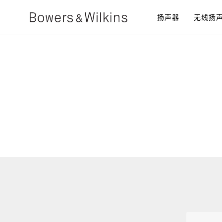
扬声器​
无线扬