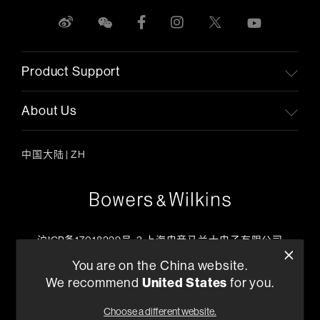
Product Support
About Us
中国大陆
|
ZH
沪ICP备17018229号-3 上海电音马兰士电子有限公司
客户服务热线
You are on the China website.
+86 400-621-0886
We recommend
United States
for you.
工作日上午09:00 ~ 17:45
Choose a different website.
查找零售商